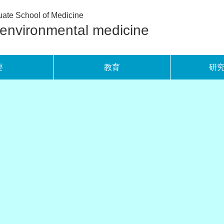
ate School of Medicine
oenvironmental medicine
要
教育
研