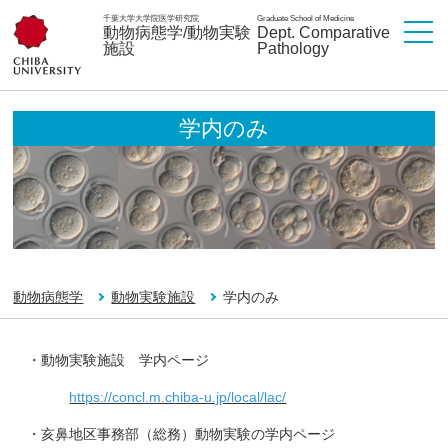
千葉大学大学院医学研究院
Graduate School of Medicine
動物病態学/動物実験
Dept. Comparative
施設
Pathology
学内のみ
動物病態学
動物実験施設
学内のみ
・動物実験施設 学内ページ
https://concl.m.chiba-u.jp/local/lac/
・亥鼻地区事務部（総務）動物実験の学内ページ