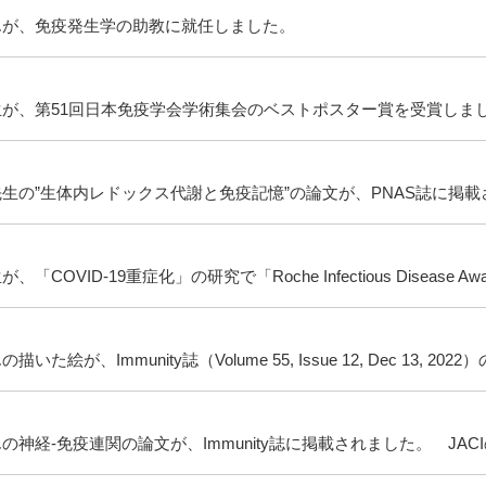
んが、免疫発生学の助教に就任しました。
生が、第51回日本免疫学会学術集会のベストポスター賞を受賞しま
生の”生体内レドックス代謝と免疫記憶”の論文が、PNAS誌に掲
、「COVID-19重症化」の研究で「Roche Infectious Disease 
描いた絵が、Immunity誌（Volume 55, Issue 12, Dec 13, 
の神経-免疫連関の論文が、Immunity誌に掲載されました。 JACI