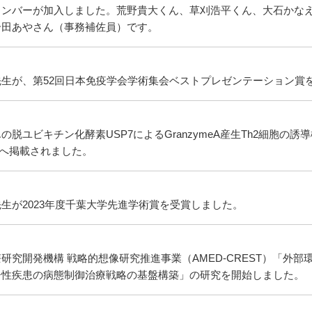
メンバーが加入しました。荒野貴大くん、草刈浩平くん、大石かな
合田あやさん（事務補佐員）です。
先生が、第52回日本免疫学会学術集会ベストプレゼンテーション賞
の脱ユビキチン化酵素USP7によるGranzymeA産生Th2細胞
誌へ掲載されました。
生が2023年度千葉大学先進学術賞を受賞しました。
研究開発機構 戦略的想像研究推進事業（AMED-CREST）「外
ー性疾患の病態制御治療戦略の基盤構築」の研究を開始しました。