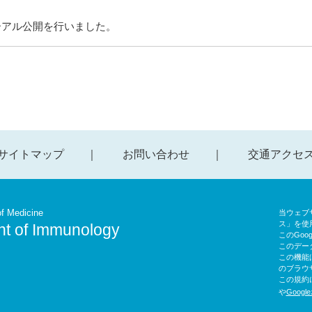
ーアル公開を行いました。
サイトマップ
お問い合わせ
交通アクセ
f Medicine
当ウェブサ
ス」を使
t of Immunology
このGoo
このデー
この機能
のブラウ
この規約
や
Goog