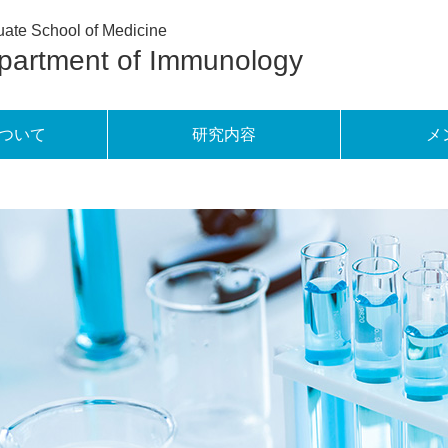
ate School of Medicine
partment of Immunology
ついて
研究内容
メ