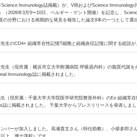
Science Immunology誌掲載）が、VIBおよびScience Immunology共催
ase」（2026年3月9〜10日、ベルギー・ゲント開催）を記念し、Scien
免疫の分野における画期的な発見を報告した論文8本の一つとして選
先生のCD4+ 組織常在性記憶T細胞と組織炎症記憶に関する総説が、Re
行先生（現所属：横浜市立大学附属病院 呼吸器内科）の脂質代謝を
ational Immunology誌に掲載されました。
生（現所属：千葉大学大学院医学研究院整形外科）のEx-組織常在性記憶
nces誌に掲載されました。 千葉大学からプレスリリースを発表しま
メンバーが加入しました。高瀬貴文さん（特任助教）、小柴多郎さ
（以上、博士課程）です。