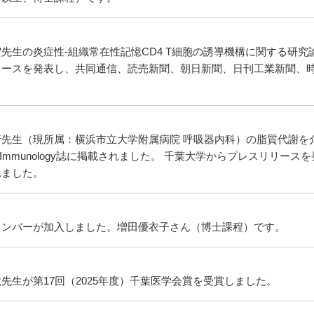
先生の炎症性-組織常在性記憶CD4 T細胞の誘導機構に関する研究論
リースを発表し、共同通信、読売新聞、朝日新聞、日刊工業新聞、
。
行先生（現所属：横浜市立大学附属病院 呼吸器内科）の脂質代謝を
nce Immunology誌に掲載されました。 千葉大学からプレスリ
れました。
メンバーが加入しました。増田優衣子さん（博士課程）です。
先生が第17回（2025年度）千葉医学会賞を受賞しました。