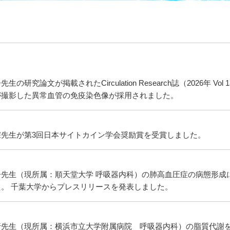
生の研究論文が掲載されたCirculation Research誌（2026年 
が撮影した異常血管の免疫染色像が採用されました。
宗先生が第3回日本サイトカイン学会奨励賞を受賞しました。
先生（現所属：順天堂大学 呼吸器内科）の肺高血圧症の病態形成に関する研究
た。 千葉大学からプレスリリースを発表しました。
行先生（現所属：横浜市立大学附属病院 呼吸器内科）の脂質代謝