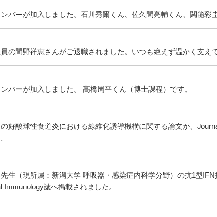
メンバーが加入しました。石川秀爾くん、佐久間亮輔くん、関能彩
佐員の間野祥恵さんがご退職されました。いつも絶えず温かく支え
メンバーが加入しました。 髙橋周平くん（博士課程）です。
好酸球性食道炎における線維化誘導機構に関する論文が、Journal of Allergy 
た。
先生（現所属：新潟大学 呼吸器・感染症内科学分野）の抗1型IFN抗体に
nical Immunology誌へ掲載されました。