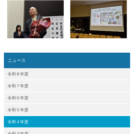
企業の方
大学院志望の方
医学部志望の方
卒業生の方
在学生・教員の方
お問い合わせ
交通アクセス
ニュース
令和８年度
令和７年度
令和６年度
令和５年度
令和４年度
令和３年度