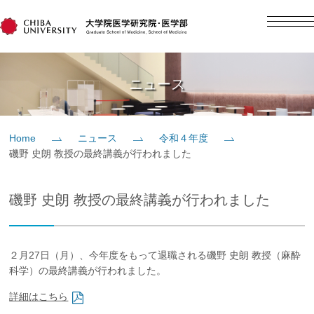
English
日本語
Home
ニュース
概要
Home
ニュース
令和４年度
磯野 史朗 教授の最終講義が行われました
教育
磯野 史朗 教授の最終講義が行われました
研究
入学案内
２月27日（月）、今年度をもって退職される磯野 史朗 教授（麻酔
科学）の最終講義が行われました。
社会貢献
詳細はこちら