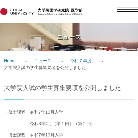
English
日本語
Home
ニュース
概要
Home
ニュース
令和７年度
大学院入試の学生募集要項を公開しました
教育
大学院入試の学生募集要項を公開しました
研究
入学案内
・修士課程 令和7年10月入学
令和8年4月（第１回）（第２回）
社会貢献
・博士課程 令和7年10月入学