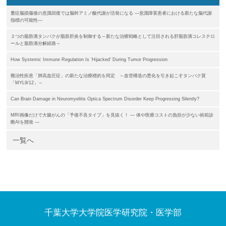
重症脳損傷後の意識回復では脳幹アミノ酸代謝が活発になる ―意識障害患者における新たな脳代謝
指標の可能性―
２つの脂肪滴タンパクが脂肪肝炎を制御する～新たな治療戦略として注目される肝脂肪滴コレステロ
ールと脂肪滴分解経路～
How Systemic Immune Regulation Is ‘Hijacked’ During Tumor Progression
難治性疾患「肺高血圧症」の新たな治療標的を同定 ～血管構造の悪化を引き起こすタンパク質
「MYL9/12」～
Can Brain Damage in Neuromyelitis Optica Spectrum Disorder Keep Progressing Silently?
MRI画像だけで大腸がんの「予後不良タイプ」を見抜く！ ― 体や医療コストの負担が少ない術前診
断AIを開発 ―
一覧へ
千葉大学大学院医学研究院・医学部