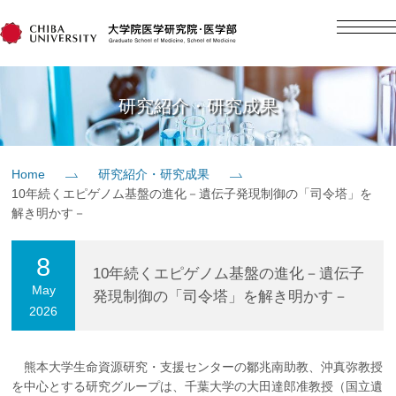
English
日本語
Home
研究紹介・研究成果
概要
Home
研究紹介・研究成果
10年続くエピゲノム基盤の進化－遺伝子発現制御の「司令塔」を
教育
解き明かす－
8
研究
10年続くエピゲノム基盤の進化－遺伝子
May
発現制御の「司令塔」を解き明かす－
2026
入学案内
熊本大学生命資源研究・支援センターの鄒兆南助教、沖真弥教授
社会貢献
を中心とする研究グループは、千葉大学の大田達郎准教授（国立遺