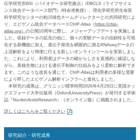
伝学研究所BSI（バイオデータ研究拠点）/DBCLS（ライフサイエ
企業の方
大学院志望の方
医学部志望の方
卒業生の方
在学生・教員の方
ンス統合データベース部門）/特命准教授）、理化学研究所生命医
お問い合わせ
交通アクセス
科学研究センターの粕川雄也チームディレクターとの共同研究によ
り、エピゲノム統合データベースChIP-Atlas（
https://chip-
atlas.org
）
の公開10周年に際し、メジャーアップデートを実施しま
した。収録データの拡充の他に、個々の実験データの信頼性を可視
化する新機能に加え、遺伝子発現を網羅的に測るRNAseqデータの
上流解析をより簡便に行える新しいオンラインツールを実装しまし
た。これにより、利用者はデータの確からしさを直感的に確認しな
がら、真核生物における遺伝子制御の仕組みをより柔軟に解析でき
ます。このような改良を通じて、ChIP-Atlasは利用者の多様な需要
により即したエピゲノム解析インフラへと進化しました。
本研究の成果は、グリニッジ標準時間2026年4月29日に英国オッ
クスフォード大学出版局（OxfordUniversityPress）が発刊する学術
誌『
NucleicAcidsResearch
』（オンライン版）に掲載されました。
詳しくはこちらをご覧ください
研究紹介・研究成果