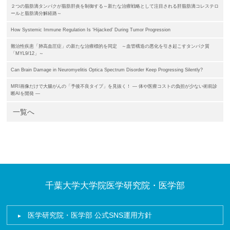
２つの脂肪滴タンパクが脂肪肝炎を制御する～新たな治療戦略として注目される肝脂肪滴コレステロ
ールと脂肪滴分解経路～
How Systemic Immune Regulation Is ‘Hijacked’ During Tumor Progression
難治性疾患「肺高血圧症」の新たな治療標的を同定 ～血管構造の悪化を引き起こすタンパク質
「MYL9/12」～
Can Brain Damage in Neuromyelitis Optica Spectrum Disorder Keep Progressing Silently?
MRI画像だけで大腸がんの「予後不良タイプ」を見抜く！ ― 体や医療コストの負担が少ない術前診
断AIを開発 ―
一覧へ
千葉大学大学院医学研究院・医学部
医学研究院・医学部 公式SNS運用方針