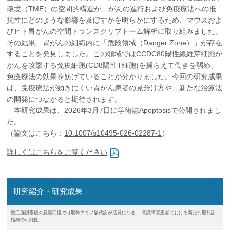
企業の方
大学院志望の方
医学部志望の方
卒業生の方
在学生・教員の方
環境（TME）の空間的構造が、がんの進行および免疫療法への抵
お問い合わせ
交通アクセス
抗性にどのような影響を及ぼすかを明らかにするため、マウスおよ
びヒト胃がんの空間トランスクリプトーム解析に取り組みました。
その結果、胃がんの組織内に「危険領域（Danger Zone）」が存在
することを発見しました。この領域ではCCDC80陽性線維芽細胞が
がんを攻撃する免疫細胞(CD8陽性T細胞)を捕らえて働きを弱め、
免疫療法の効果を妨げていることが分かりました。今回の研究成果
は、免疫療法が効きにくい胃がん患者の見分け方や、新たな治療法
の開発につながると期待されます。
本研究成果は、2026年3月7日に学術誌Apoptosisで公開されまし
た。
（論文はこちら：
10.1007/s10495-026-02287-1
）
詳しくはこちらをご覧ください
研究紹介・研究成果
重症脳損傷後の意識回復では脳幹アミノ酸代謝が活発になる ―意識障害患者における新たな脳代謝
指標の可能性―