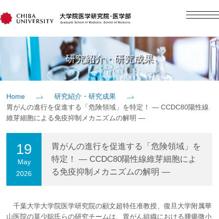
English
日本語
Home
研究紹介・研究成果
概要
Home
研究紹介・研究成果
胃がんの進行を促進する「危険領域」を特定！ ― CCDC80陽性線
教育
維芽細胞による免疫抑制メカニズムの解明 ―
研究
19
胃がんの進行を促進する「危険領域」を
特定！ ― CCDC80陽性線維芽細胞によ
May
る免疫抑制メカニズムの解明 ―
2026
入学案内
社会貢献
千葉大学大学院医学研究院の顧文超特任准教授、復旦大学附属華
山医院の莫少聡氏らの研究チームは、胃がん組織における腫瘍微小