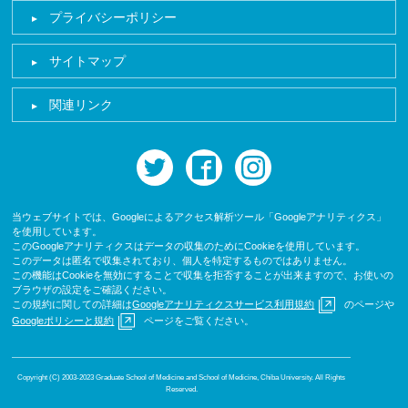
プライバシーポリシー
サイトマップ
関連リンク
twitter
facebook
instagram
当ウェブサイトでは、Googleによるアクセス解析ツール「Googleアナリティクス」
を使用しています。
このGoogleアナリティクスはデータの収集のためにCookieを使用しています。
このデータは匿名で収集されており、個人を特定するものではありません。
この機能はCookieを無効にすることで収集を拒否することが出来ますので、お使いの
ブラウザの設定をご確認ください。
この規約に関しての詳細は
Googleアナリティクスサービス利用規約
のページや
Googleポリシーと規約
ページをご覧ください。
Copyright (C) 2003-2023 Graduate School of Medicine and School of Medicine, Chiba University. All Rights
Reserved.