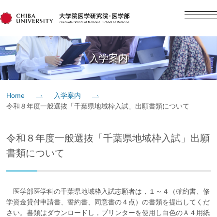
English
日本語
Home
入学案内
概要
Home
入学案内
令和８年度一般選抜「千葉県地域枠入試」出願書類について
教育
令和８年度一般選抜「千葉県地域枠入試」出願
研究
書類について
入学案内
医学部医学科の千葉県地域枠入試志願者は，１～４（確約書、修
学資金貸付申請書、誓約書、同意書の４点）の書類を提出してくだ
社会貢献
さい。書類はダウンロードし，プリンターを使用し白色のＡ４用紙