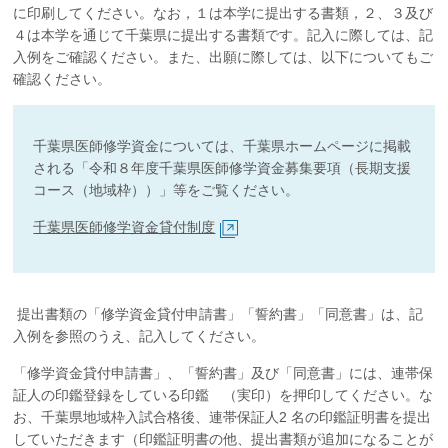
に印刷してください。なお，１は本学に提出する書類，２、３及び
企業の方
大学院志望の方
医学部志望の方
卒業生の方
在学生・教員の方
４は本学を通じて千葉県に提出する書類です。記入に際しては、記
お問い合わせ
交通アクセス
入例をご確認ください。また、出願に際しては、以下についてもご
確認ください。
千葉県医師修学資金については、千葉県ホームページに掲載
される「令和８年度千葉県医師修学資金募集要項（長期支援
コース（地域枠））」等をご覧ください。
千葉県医師修学資金貸付制度
提出書類の「修学資金貸付申請書」「誓約書」「同意書」は、記
入例を参照のうえ、記入してください。
「修学資金貸付申請書」、「誓約書」及び「同意書」には、連帯保
証人の印鑑登録をしている印鑑 （実印）を押印してください。な
お、千葉県地域枠入試合格後、連帯保証人2 名の印鑑証明書を提出
していただきます（印鑑証明書の他、提出書類が追加になることが