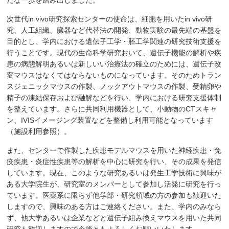
たな一歩を踏み出しました。
次世代in vivo研究探索センターの使命は、細胞を用いたin vivo研
究、人工組織、臓器など代替法の開発、動物実験の最先端の基盤を
目的とし、学内における遺伝子工学・胚工学関連の研究技術支援を
行うことです。現代の生命科学研究おいて、遺伝子機能の解析や疾
患の病態解明あるいは新しいい治療法の確立のためには、遺伝子改
変マウスはなくてはならないものになっています。そのためトラン
スジェニックマウスの作製、ノックアウトマウスの作製、受精卵や
精子の凍結保存および融解などを行い、学内における研究支援体制
を整えています。さらに共同利用機器として、小動物のCTスキャ
ン、IVISイメージング装置などを整備し利用可能となっています
（施設利用参照）。
また、センターで作製した疾患モデルマウスを用いた神経疾患・免
疫疾患・炎症性疾患等の解析を中心に研究を行い、その成果を発信
しています。現在、このような研究あるいは発生工学技術に興味が
ある大学院生が、研究室のメンバーとして参加し活発に研究を行っ
ています。医薬系に限らず他学部・研究領域の方の参加も歓迎いた
しますので、興味のある方はご連絡ください。また、学内のみなら
ず、他大学あるいは企業などと遺伝子組み換えマウスを用いた共同