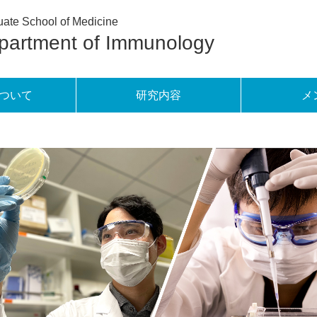
ate School of Medicine
partment of Immunology
ついて
研究内容
メ