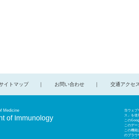
サイトマップ
お問い合わせ
交通アクセ
f Medicine
当ウェブサ
ス」を使
t of Immunology
このGoo
このデー
この機能
のブラウ