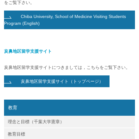
をご覧下さい。
企業の方
大学院志望の方
医学部志望の方
卒業生の方
在学生・教員の方
お問い合わせ
交通アクセス
Chiba University, School of Medicine Visiting Students
Program (English)
亥鼻地区留学支援サイト
亥鼻地区留学支援サイトにつきましては，こちらをご覧下さい。
亥鼻地区留学支援サイト（トップページ）
教育
理念と目標（千葉大学憲章）
教育目標