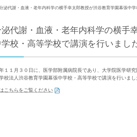
分泌代謝・⾎液・⽼年内科学の横⼿幸太郎教授が渋⾕教育学園幕張中学
合わせ
交通アクセス
分泌代謝・⾎液・⽼年内科学の横⼿
中学校・⾼等学校で講演を⾏いまし
年１１⽉３０⽇に、医学部附属病院⻑であり、⼤学院医学研究
学校法⼈渋⾕教育学園幕張中学校・⾼等学校で講演を⾏いまし
はこちらをご覧ください