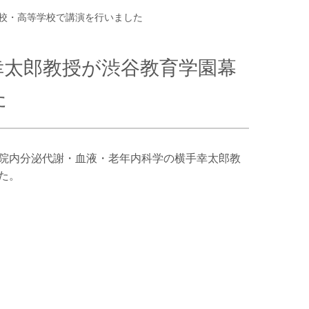
校・⾼等学校で講演を⾏いました
幸太郎教授が渋⾕教育学園幕
た
院内分泌代謝・⾎液・⽼年内科学の横⼿幸太郎教
た。