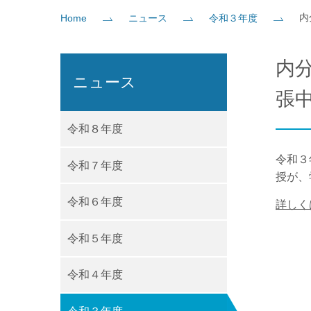
内
Home
ニュース
令和３年度
社会貢献
企業の方
大学院志望の方
医学部志望の方
卒業生の方
在学生・教員の方
お問い
内
ニュース
張
令和８年度
令和３
令和７年度
授が、
令和６年度
詳しく
令和５年度
令和４年度