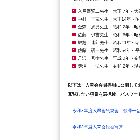
入戸野賢二先生 大正 7年～大
中村 平蔵先生 大正14年～昭
金森 虎男先生 昭和 2年～昭
佐藤 伊吉先生 昭和 6年～昭
堀越 達郎先生 昭和41年～昭
佐藤 研一先生 昭和54年～平
丹沢 秀樹先生 平成 9年～令
鵜澤 一弘先生 令和 2年～現
以下は、入翠会会員専用に公開して
閲覧したい項目を選択後、パスワー
令和8年度入翠会懇親会（鵜澤一
令和8年度入翠会総会写真