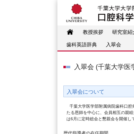
教授挨拶
研究室紹
歯科英語辞典
入翠会
入翠会 (千葉大学医
入翠会について
千葉大学医学部附属病院歯科口腔
たる恩師を中心に、会員相互の親睦
は6月に定時総会と懇親会を開催し
歴代指導者の在任期間