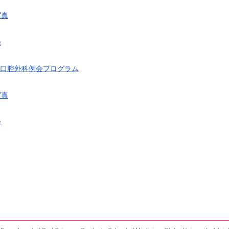
写真
録
歯科口腔外科例会プログラム
写真
録