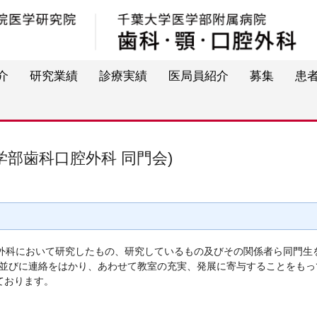
介
研究業績
診療実績
医局員紹介
募集
患
学部歯科口腔外科 同門会)
外科において研究したもの、研究しているもの及びその関係者ら同門生
並びに連絡をはかり、あわせて教室の充実、発展に寄与することをもっ
ております。