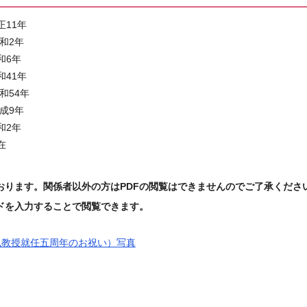
正11年
和2年
和6年
和41年
和54年
成9年
和2年
在
おります。関係者以外の方はPDFの閲覧はできませんのでご了承くださ
ドを入力することで閲覧できます。
弘教授就任五周年のお祝い）写真