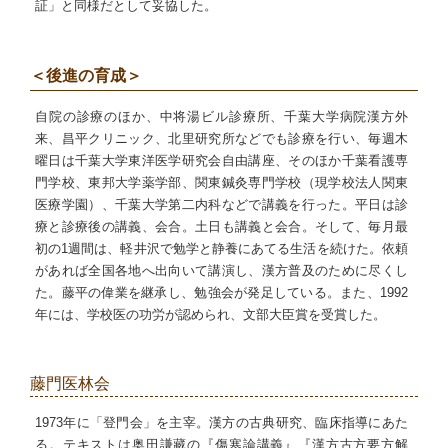
証」と同様だとして妥協した。
＜後進の育成＞
自院の診療のほか、中将湯ビル診療所、千葉大学病院漢方外
来、昌平クリニック、北里研究所などでも診療を行い、毎週木
曜日は千葉大学東洋医学研究会自由講座、そのほか千葉看護専
門学校、東邦大学薬学部、関東鍼灸専門学校（現学校法人関東
医療学園）、千葉大学第二内科などで講義を行った。平日は診
療と診療後の講義、会合。土日も講義と会合。そして、毎月最
初の1週間は、軽井沢で勉学と静養にあてる生活を続けた。依頼
があれば全国各地へ出向いて講演し、漢方普及のために尽くし
た。藤平の偉業を継承し、勉強会が発足している。また、1992
年には、学校医の功労が認められ、文部大臣賞を受賞した。
藤門医林会
1973年に「登門会」を主宰。漢方の古典研究、臨床指導にあた
る。テキストは奥田謙藏の『傷寒論講義』『漢方古方要方解