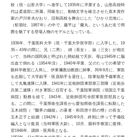
校（現・山形大学）へ進学して1935年に卒業する。山形高校時
代は柔道部に所属。同級生に、動物文学を確立させた直木賞作
家の戸川幸夫がおり、旧制高校を舞台にした『ひかり北地に』
（郁朋社、1987年）の中で、藤平は「蘭丸」というあだ名で周
囲を魅了する登場人物のモデルとなっている。
1936年、千葉医科大学（現・千葉大学医学部）に入学した。19
35～43年の間に、兄（二男）、姉（長女）、妹（三女）が相次
いで、当時の国民病と呼ばれた肺結核で夭折。母は1945年に脳
出血で倒れる（1954年没）。1940年卒業、父のたっての希望で
眼科学教室に入局し、伊東彌惠治教授に師事。同年9月に、軍医
を志願して大学副手・医員助手を退任し、陸軍短期予備軍医と
して丸亀連隊に入隊。1941年に近衛帥団東部第三部隊（近衛歩
兵第二連隊）付き軍医に任官する。千葉陸軍病院（現国立千葉
病院）勤務を経て、1943年、近衛帥団司令部軍医部部員とな
る。この間に、千葉県衛生課長から愛知県衛生課長に転勤した
玉木緝熙（『醫界の鐵槌』の著者・和田啓十郎の甥）の長女、
玉木正子と結婚（1942年）。1945年9月、終戦に伴って予備役
編入となり復員（当時軍医大尉）。10月、眼科学教室に復帰。
翌1946年、講師・医局長となる。