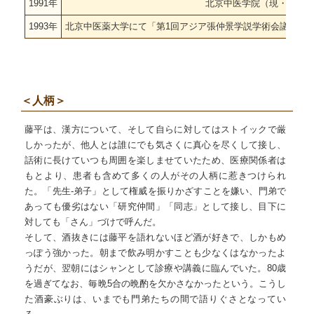
1991年
北京中医学院（現・北京
1993年
北京中医薬大学にて「第1回アジア張仲景学説学術会議」（傷
＜人柄＞
藤平は、漢方について、そして自らに対してはストイックで厳
しかったが、他人とは誰にでも気さくに真心を尽くして接し、
話術に長けていつも周囲を楽しませていたため、医療関係者は
もとより、患者も含めて多くの人がその人柄に惹きつけられ
た。「先生-弟子」として権威を振りかざすことを嫌い、門弟で
あっても優劣はない「研究仲間」「同志」として接し、目下に
対しても「さん」づけで呼んだ。
そして、酒抜きには藤平を語れないほど酒が好きで、しかもめ
っぽう強かった。朝まで飲み明かすことも少なくはなかったよ
うだが、翌朝にはシャンとして診療や講義に臨んでいた。80歳
を過ぎてなお、毎晩5合の晩酌を欠かさなかったという。こうし
た酒豪ぶりは、いまでも門弟たちの間で語りぐさとなってい