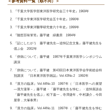
＜参考資料一覧（順不同）＞
『千葉大学医学部東洋医学研究会三十年史』1969年
『千葉大学東洋医学研究会五十年史』1990年
『千葉大學東洋醫學研究會六十年史』1999年
『随想百味箪笥』藤平健 緑書房 1984年
『証にしたがう 藤平健先生―追悼記念文集』藤平健先生を
偲ぶ会 2002年
「併病について」藤平健 1987年千葉東洋医学シンポジウム
講演
「併病について」藤平健 第43回日本東洋医学会学術総会特
別講演 『日本東洋医学雑誌』Vol.43No.2 1992年
『漢方の臨床』Vol.44No.10 1997年（「日本医学への展望
―漢方漫筆－」藤平健・「藤平健先生を悼む」・追悼座談会
「藤平健先生を偲ぶ」松下嘉一，寺澤捷年，中村謙介，今田
屋章，大塚泰男）
『漢方の臨床』Vol.44No.11 1997年（「藤平健先生を悼む