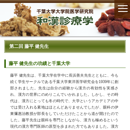
第二回 藤平 健先生
藤平 健先生の功績と千葉大学
藤平 健先生は、千葉大学在学中に長浜善夫先生とともに、今も
続く学生サークルである千葉大学東洋医学研究会を1939年に創
部されました。先生は自分の経験から漢方の有効性を実感さ
れ、漢方の世界にのめりこんでいかれました。しかし、その時
代は、漢方にとっても冬の時代で、大学というアカデミアの中
では受け入れる素地はほとんどありませんでしたが、眼科の伊
東彌惠治教授が部長をしていただけたことから道が開けたので
した。藤平先生は眼科を専門としながら、漢方も極めるという
現代の漢方専門医師の原型を歩まれた方でもありました。漢方