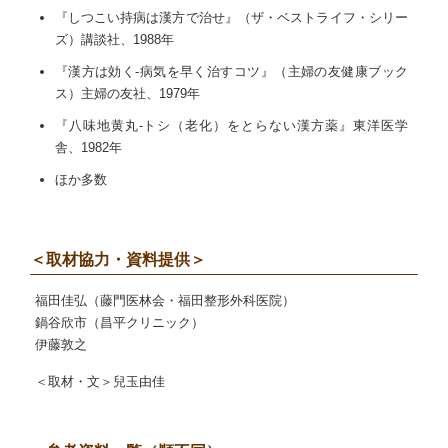
『しつこい持病は漢方で治せ』（ザ・ベストライフ・シリー
ズ）講談社、1988年
『漢方は効く-病気を早く治すコツ』（主婦の友健康ブック
ス）主婦の友社、1979年
『八味地黄丸-トシ（老化）をとらない漢方薬』東洋医学
舎、1982年
ほか多数
＜取材協力・資料提供＞
福田佳弘（藤門医林会・福田整形外科医院）
鍋谷欣市（昌平クリニック）
伊藤敦之
＜取材・文＞兒玉由佳