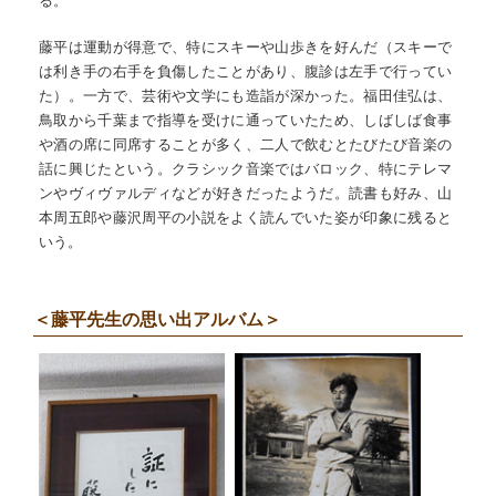
る。
藤平は運動が得意で、特にスキーや山歩きを好んだ（スキーで
は利き手の右手を負傷したことがあり、腹診は左手で行ってい
た）。一方で、芸術や文学にも造詣が深かった。福田佳弘は、
鳥取から千葉まで指導を受けに通っていたため、しばしば食事
や酒の席に同席することが多く、二人で飲むとたびたび音楽の
話に興じたという。クラシック音楽ではバロック、特にテレマ
ンやヴィヴァルディなどが好きだったようだ。読書も好み、山
本周五郎や藤沢周平の小説をよく読んでいた姿が印象に残ると
いう。
＜藤平先生の思い出アルバム＞