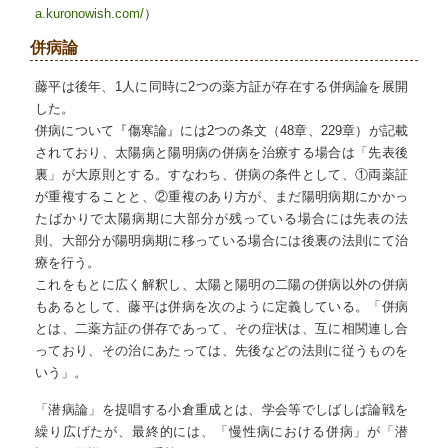
a.kuronowish.com/
）
併病論
藤平は後年、1人に同時に2つの薬方証が存在する併病論を展開
した。
併病について『傷寒論』には2つの条文（48章、229章）が記載
されており、太陽病と陽明病の併病を治療する場合は「先表後
裏」が大原則とする。すなわち、併病の条件として、①両薬証
が重複することと、②重複のあり方が、まだ陽明病期にかかっ
たばかりで太陽病期に大部分が残っている場合には先表の法
則、大部分が陽明病期に移っている場合には後裏の法則にて治
療を行う。
これをもとに広く解釈し、太陽と陽明の二陽の併病以外の併病
もあるとして、藤平は併病を次のように定義している。「併病
とは、二薬方証の併存であって、その症状は、互に相関連し合
っており、その治にあたっては、先後などの法則に従うものを
いう」。
「潜病論」を提唱する小倉重成とは、学会等でしばしば論戦を
繰り広げたが、最終的には、「慢性病における併病」が「潜