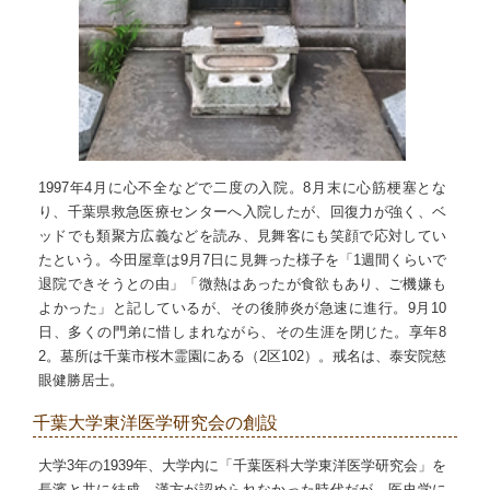
1997年4月に心不全などで二度の入院。8月末に心筋梗塞とな
り、千葉県救急医療センターへ入院したが、回復力が強く、ベ
ッドでも類聚方広義などを読み、見舞客にも笑顔で応対してい
たという。今田屋章は9月7日に見舞った様子を「1週間くらいで
退院できそうとの由」「微熱はあったが食欲もあり、ご機嫌も
よかった」と記しているが、その後肺炎が急速に進行。9月10
日、多くの門弟に惜しまれながら、その生涯を閉じた。享年8
2。墓所は千葉市桜木霊園にある（2区102）。戒名は、泰安院慈
眼健勝居士。
千葉大学東洋医学研究会の創設
大学3年の1939年、大学内に「千葉医科大学東洋医学研究会」を
長濱と共に結成。漢方が認められなかった時代だが、医史学に