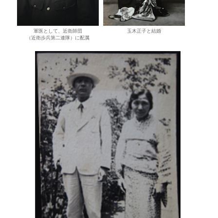
軍医として、近衛師団
玉木正子と結婚
（近衛歩兵第二連隊）に配属