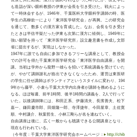
も造詣が深い眼科教授の伊東が会長を引き受けた。戦火によっ
て一時休会するが、1946年、千葉医科大学眼科学講師の時、医
学生の高柳欽一により「東洋医学研究会」が再興。この研究会
を通じて、数多くの漢方家を育成した。なお、会長を引き受け
たときは半信半疑だった伊東も次第に漢方に傾倒し、1949年に
強い願望を持って「東洋医学研究所」設立趣意書を作成し文部
省に提出するが、実現はしなかった。
1947年に誰でも自由に参加できるフリーな講座として、教授会
での許可を得た千葉東洋医学研究会「東洋医学自由講座」を開
講。当初は学外から龍野一雄らを招いて系統講義を受けていた
が、やがて講師謝礼が捻出できなくなったため、運営は東医研
の学生に任せ講師はボランティアというスタイルに変わり、194
9年から藤平、小倉ら千葉大大学内出身者が講師を務めるように
なる。ほぼ毎週、前半1時間、後半1時間の講義を、2人で行って
いた。以後講師陣には、和田正系、伊藤清夫、長濱善夫、松下
嘉一、鎌田慶市郎、田畑隆一郎、寺澤捷年、今田屋章、土佐寛
順、中村謙介、秋葉哲生、小林三剛らが名を連ねていく。
自由講座は後に、広く一般からも聴講できる公開講座となり、
現在も行われている。
（今年度：千葉大学東洋医学研究会ホームページ：
http://chib