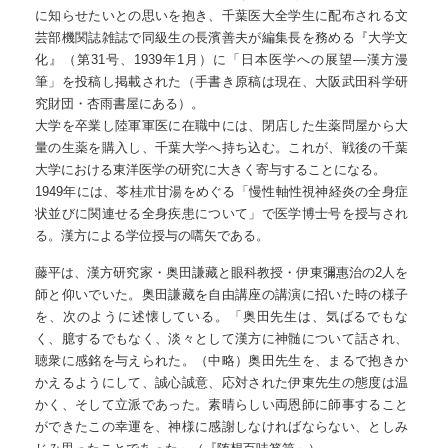
に知らせたいとの思いを抱き、千葉医大全学生に配布される文
芸部機関誌雑誌で同級生の長濱善夫が編集長を務める『大学文
化』（第31号、1939年1月）に「日本医学への展望―漢方漫
筆」を投稿し掲載された（手書き原稿は現在、大阪武田科学研
究財団・杏雨書屋にある）。
大学を卒業し陸軍軍医に在職中には、閉店した生薬問屋から大
量の生薬を購入し、千葉大学へ持ち込む。これが、戦後の千葉
大学における東洋医学の研究に大きく寄与することになる。
1949年には、苓桂朮甘湯をめぐる「慢性軸性視神経炎の全身症
状並びに関連せる全身疾患について」で医学博士号を授与され
る。漢方による学位授与の嚆矢である。
藤平は、漢方研究家・奥田謙藏と眼科教授・伊東彌惠治の2人を
師と仰いでいた。奥田謙藏を自由講座の講演に招いた時の様子
を、次のように述懐している。「奥田先生は、気ばるでもな
く、臆するでもなく、淡々として漢方に神髄について話され、
聴衆に感銘を与えられた。（中略）奥田先生を、まるで抱きか
かえるようにして、誠心誠意、応対された伊東先生の態度は温
かく、そして立派であった。素晴らしい両恩師に師事すること
ができたこの幸運を、神様に感謝しなければならない、としみ