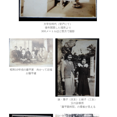
大学生時代（登戸にて）
後年開業した場所より
300メートルほど西方で撮影
昭和10年頃の藤平家 向かって左端
が藤平健
妹・雅子（次女）と綾子（三女）
父の診療所
「藤平眼科院」の看板が見える