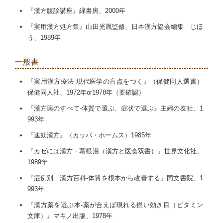
『漢方腹診講座』緑書房、2000年
『実用漢方処方集』山田光胤監修、日本漢方協会編集 じほ
う、1989年
一般書
『実用漢方療法-現代医学の盲点をつく』（保健同人選書）
保健同人社、1972年or1978年（要確認）
『漢方薬のすべて-体質で選ぶ、症状で選ぶ』主婦の友社、1
993年
『速効漢方』（カッパ・ホームス）1985年
『カゼには漢方・葛根湯（漢方と医食双書）』世界文化社、
1989年
『症例別 漢方百科-体質を根本から改善する』同文書院、1
993年
『漢方薬を選ぶ本-薬が合えば現れる鋭い効き目（ビタミン
文庫）』マキノ出版、1978年