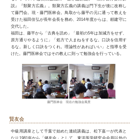
説』『類聚方広義』。類聚方広義の講義は門下生が後に改称し
て藤門会。現・藤門医林会。鳥取から藤平の元に通って教えを
受けた福田佳弘が長年会長を務め、2014年度からは、頼建守に
交代した。
福田は、藤平から「古典を読め」「最初の5年は加減方をせず、
原方通りやるように」「処方で人まねをするな。口訣を信用す
るな。新しく口訣をつくれ。理論性があればいい」と指導を受
けた。藤門医林会ではその教えに則って勉強会を行っている。
藤門医林会 現在の勉強会風景
賢友会
中級用講座として千葉で始めた連続講義は、松下嘉一が代表と
なり1981年から「健友会」として、東洋医学研究会会員以外の