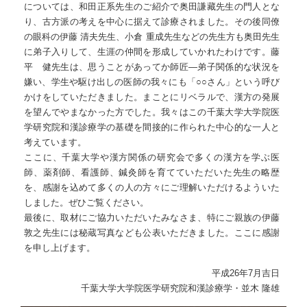
については、和田正系先生のご紹介で奥田謙藏先生の門人とな
り、古方派の考えを中心に据えて診療されました。その後同僚
の眼科の伊藤 清夫先生、小倉 重成先生などの先生方も奥田先生
に弟子入りして、生涯の仲間を形成していかれたわけです。藤
平 健先生は、思うことがあってか師匠―弟子関係的な状況を
嫌い、学生や駆け出しの医師の我々にも「○○さん」という呼び
かけをしていただきました。まことにリベラルで、漢方の発展
を望んでやまなかった方でした。我々はこの千葉大学大学院医
学研究院和漢診療学の基礎を間接的に作られた中心的な一人と
考えています。
ここに、千葉大学や漢方関係の研究会で多くの漢方を学ぶ医
師、薬剤師、看護師、鍼灸師を育てていただいた先生の略歴
を、感謝を込めて多くの人の方々にご理解いただけるよういた
しました。ぜひご覧ください。
最後に、取材にご協力いただいたみなさま、特にご親族の伊藤
敦之先生には秘蔵写真なども公表いただきました。ここに感謝
を申し上げます。
平成26年7月吉日
千葉大学大学院医学研究院和漢診療学・並木 隆雄