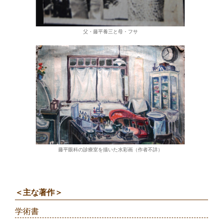
父・藤平養三と母・フサ
藤平眼科の診療室を描いた水彩画（作者不詳）
＜主な著作＞
学術書