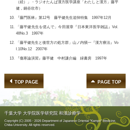
（続）」・ラジオたんぱ漢方医学講座「わたしと漢方」藤平
健，鍋谷欣市）
『藤門医林』第12号 藤平健先生追悼特集 1997年12月
「藤平健先生を偲んで」今田屋章『日本東洋医学雑誌』Vol.
48No.3 1997年
「藤平健先生と後世方の処方群」山ノ内愼一『漢方療法』Vo
l.10No.12 2007年
『傷寒論演習』藤平健 中村謙介編 緑書房 1997年
TOP PAGE
PAGE TOP
千葉大学 大学院医学研究院 和漢診療学
Copyright (C) 2005
- 2026 Department of Japanese Oriental "Kampo" Medicine,
Chiba University. All rights reserved.