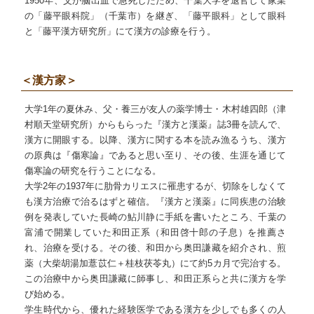
1950年、父が脳出血で急死したため、千葉大学を退官して家業
の「藤平眼科院」（千葉市）を継ぎ、「藤平眼科」として眼科
と「藤平漢方研究所」にて漢方の診療を行う。
＜漢方家＞
大学1年の夏休み、父・養三が友人の薬学博士・木村雄四郎（津
村順天堂研究所）からもらった『漢方と漢薬』誌3冊を読んで、
漢方に開眼する。以降、漢方に関する本を読み漁るうち、漢方
の原典は『傷寒論』であると思い至り、その後、生涯を通じて
傷寒論の研究を行うことになる。
大学2年の1937年に肋骨カリエスに罹患するが、切除をしなくて
も漢方治療で治るはずと確信。『漢方と漢薬』に同疾患の治験
例を発表していた長崎の鮎川静に手紙を書いたところ、千葉の
富浦で開業していた和田正系（和田啓十郎の子息）を推薦さ
れ、治療を受ける。その後、和田から奥田謙藏を紹介され、煎
薬（大柴胡湯加薏苡仁＋桂枝茯苓丸）にて約5カ月で完治する。
この治療中から奥田謙藏に師事し、和田正系らと共に漢方を学
び始める。
学生時代から、優れた経験医学である漢方を少しでも多くの人