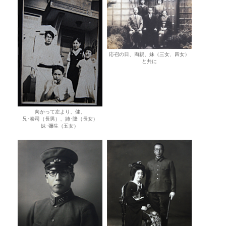
応召の日、両親、妹（三女、四女）
と共に
向かって左より、健、
兄･泰司（長男）、姉･隆（長女）
妹･彌生（五女）