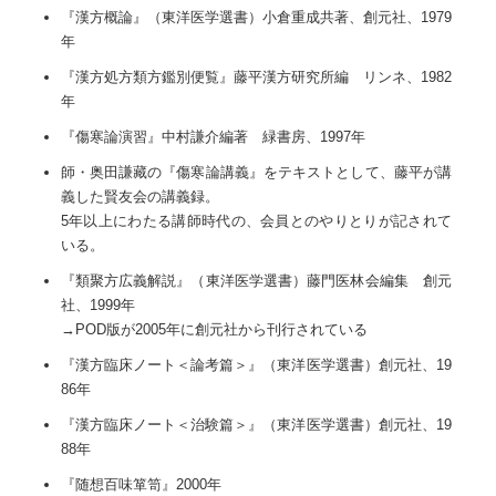
『漢方概論』（東洋医学選書）小倉重成共著、創元社、1979
年
『漢方処方類方鑑別便覧』藤平漢方研究所編 リンネ、1982
年
『傷寒論演習』中村謙介編著 緑書房、1997年
師・奥田謙藏の『傷寒論講義』をテキストとして、藤平が講
義した賢友会の講義録。
5年以上にわたる講師時代の、会員とのやりとりが記されて
いる。
『類聚方広義解説』（東洋医学選書）藤門医林会編集 創元
社、1999年
→POD版が2005年に創元社から刊行されている
『漢方臨床ノート＜論考篇＞』（東洋医学選書）創元社、19
86年
『漢方臨床ノート＜治験篇＞』（東洋医学選書）創元社、19
88年
『随想百味箪笥』2000年