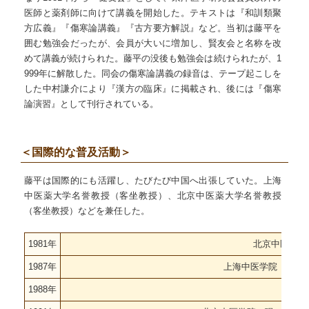
医師と薬剤師に向けて講義を開始した。テキストは『和訓類聚
方広義』『傷寒論講義』『古方要方解説』など。当初は藤平を
囲む勉強会だったが、会員が大いに増加し、賢友会と名称を改
めて講義が続けられた。藤平の没後も勉強会は続けられたが、1
999年に解散した。同会の傷寒論講義の録音は、テープ起こしを
した中村謙介により『漢方の臨床』に掲載され、後には『傷寒
論演習』として刊行されている。
＜国際的な普及活動＞
藤平は国際的にも活躍し、たびたび中国へ出張していた。上海
中医薬大学名誉教授（客坐教授）、北京中医薬大学名誉教授
（客坐教授）などを兼任した。
1981年
北京中医学院
1987年
上海中医学院（現・上
1988年