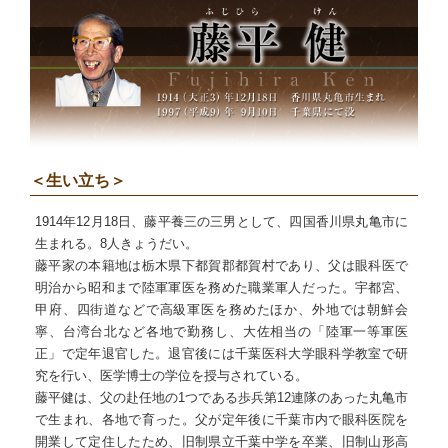
＜生い立ち＞
1914年12月18日、藤平養三の三男として、四国香川県丸亀市に
生まれる。8人きょうだい。
藤平家の本籍地は栃木県下都賀郡都賀村であり、父は眼科医で
明治から昭和まで陸軍軍医を務めた職業軍人だった。宇都宮、
甲府、四街道などで高級軍医を務めたほか、外地では朝鮮会
寧、台湾台北など各地で勤務し、大佐相当の「陸軍一等軍医
正」で定年退官した。退官後には千葉医科大学眼科学教室で研
究を行い、医学博士の学位を授与されている。
藤平健は、父の赴任地の1つである歩兵第12連隊のあった丸亀市
で生まれ、各地で育った。父が定年後に千葉市内で眼科医院を
開業して定住したため、旧制県立千葉中学を卒業、旧制山形高